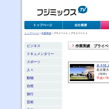
トップページ
＞
作業実績
＞プライベート｜プライベート１
作業実績 プライベ
ビジネス
ドキュメンタリー
スポーツ
名大陸
名古屋大
人々
（NO9）
動物
平成17
自然
旅行
芸術